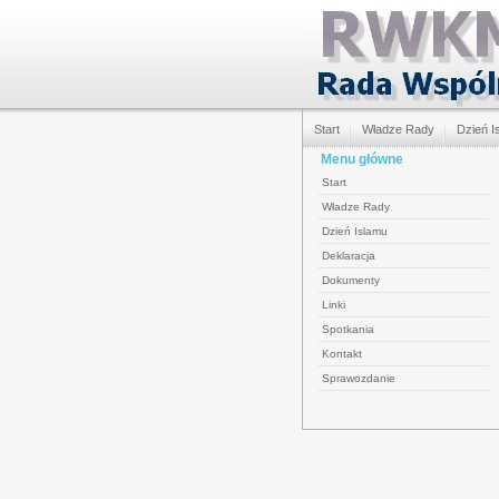
Start
Władze Rady
Dzień I
Menu główne
Start
Władze Rady
Dzień Islamu
Deklaracja
Dokumenty
Linki
Spotkania
Kontakt
Sprawozdanie